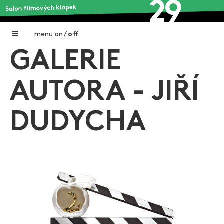
menu
on
/
off
GALERIE
Home
Nadační fond FILMTALENT ZLÍN
AUTORA - JIŘÍ
Galerie filmových klapek
DUDYCHA
Autoři filmových klapek
O projektu
Aktuální výstavy
Aukce filmových klapek
Aktuality