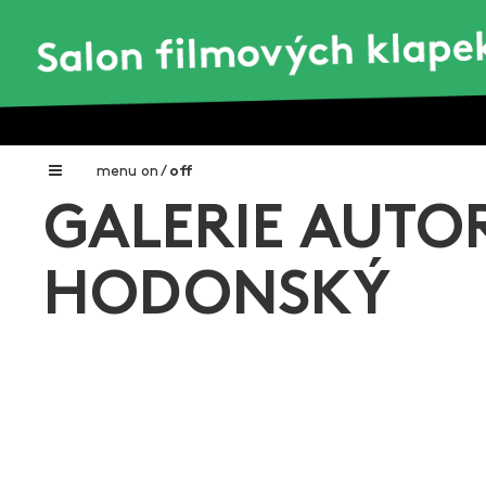
menu
on
/
off
GALERIE AUTOR
Home
Nadační fond FILMTALENT ZLÍN
HODONSKÝ
Galerie filmových klapek
Autoři filmových klapek
O projektu
Aktuální výstavy