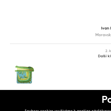
Ivan
Moravský
2. 
Další k
P
Salon filmových kla