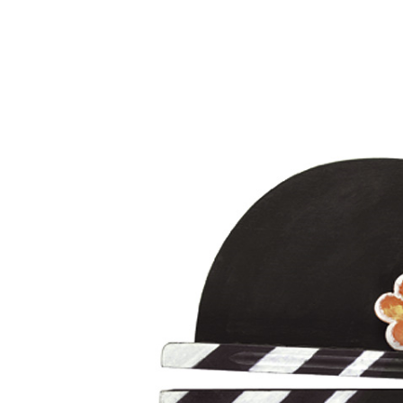
Aukce filmových klapek
Aktuality
Zlín Film Festival