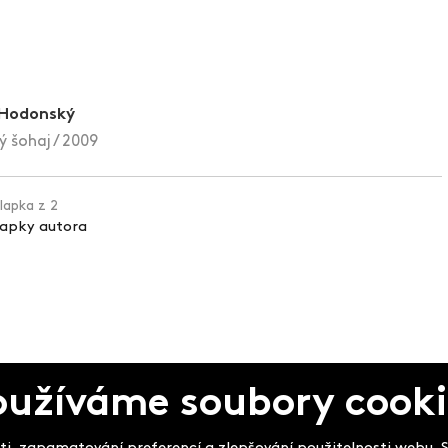
 Hodonský
 šohaj / 2009
klapka z 2
lapky autora
oužíváme soubory cooki
pek