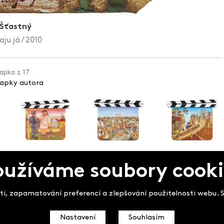
í Šťastný
ju já / 2010
lapka z 17
lapky autora
oužíváme soubory cooki
pek
i, zapamatování preferencí a zlepšování použitelnosti webu. So
Nastavení
Souhlasím