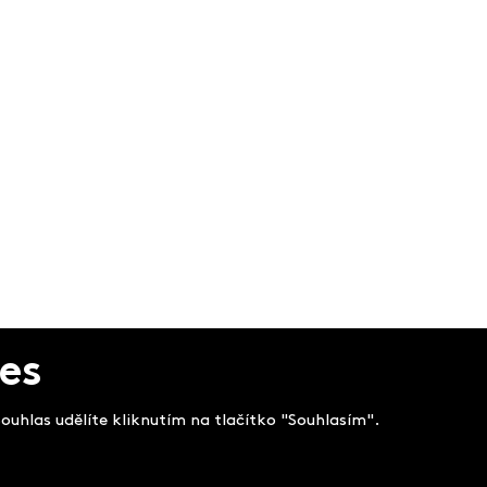
es
uhlas udělíte kliknutím na tlačítko "Souhlasím".