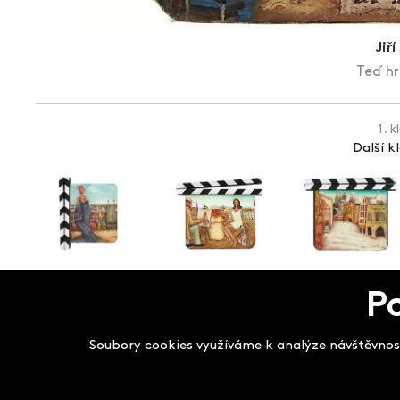
Jiř
Teď hra
1. k
Další k
P
Salon filmových kla
Soubory cookies využíváme k analýze návštěvnost