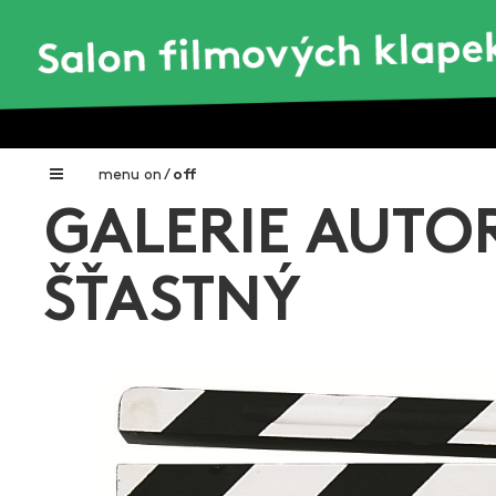
menu
on
/
off
GALERIE AUTOR
Home
Nadační fond FILMTALENT ZLÍN
ŠŤASTNÝ
Galerie filmových klapek
Autoři filmových klapek
O projektu
Aktuální výstavy