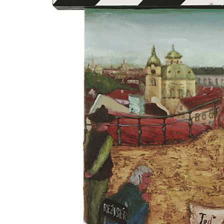
Aukce filmových klapek
Aktuality
Zlín Film Festival