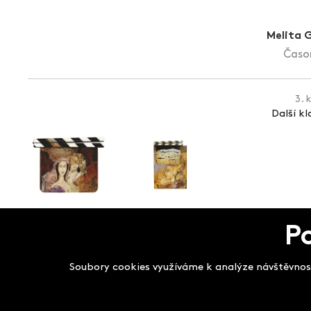
Melita 
Časom
3. 
Další k
P
Salon filmových kla
Soubory cookies využíváme k analýze návštěvnost