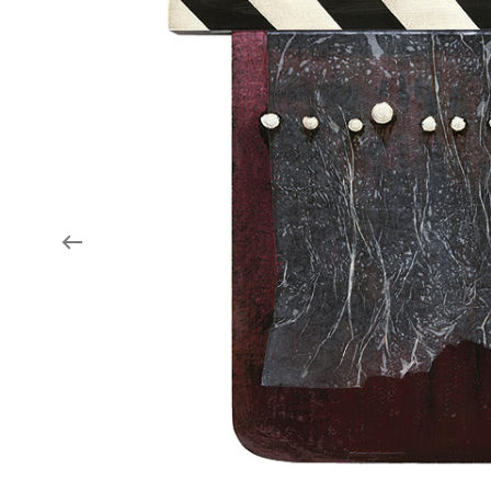
Aukce filmových klapek
Aktuality
Zlín Film Festival