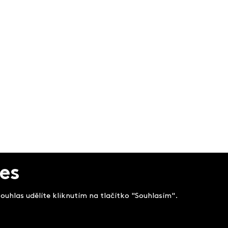
es
uhlas udělíte kliknutím na tlačítko "Souhlasím".