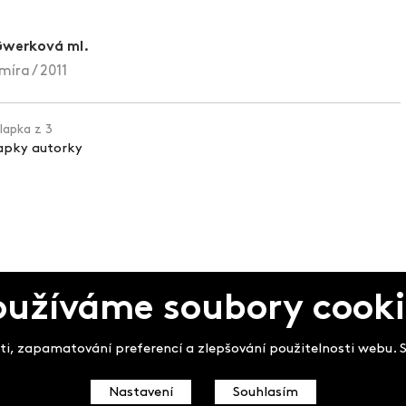
Gwerková ml.
íra / 2011
klapka z 3
lapky autorky
oužíváme soubory cooki
pek
i, zapamatování preferencí a zlepšování použitelnosti webu. So
Nastavení
Souhlasím