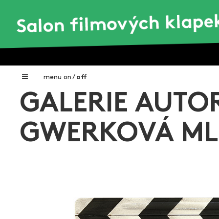
menu
on
/
off
GALERIE AUTOR
Home
Nadační fond FILMTALENT ZLÍN
GWERKOVÁ ML
Galerie filmových klapek
Autoři filmových klapek
O projektu
Aktuální výstavy