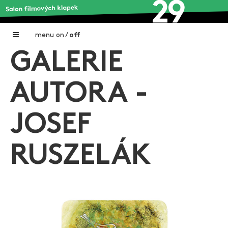
menu
on
/
off
GALERIE
Home
Nadační fond FILMTALENT ZLÍN
AUTORA -
Galerie filmových klapek
JOSEF
Autoři filmových klapek
O projektu
RUSZELÁK
Aktuální výstavy
Aukce filmových klapek
Aktuality