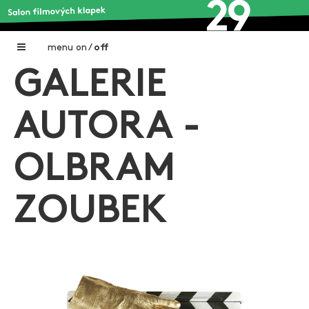
menu
on
/
off
GALERIE
Home
Nadační fond FILMTALENT ZLÍN
AUTORA -
Galerie filmových klapek
OLBRAM
Autoři filmových klapek
O projektu
ZOUBEK
Aktuální výstavy
Aukce filmových klapek
Aktuality