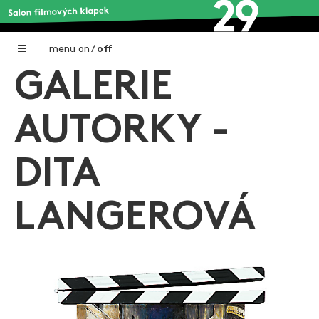
menu
on
/
off
GALERIE
Home
Nadační fond FILMTALENT ZLÍN
AUTORKY -
Galerie filmových klapek
DITA
Autoři filmových klapek
O projektu
LANGEROVÁ
Aktuální výstavy
Aukce filmových klapek
Aktuality