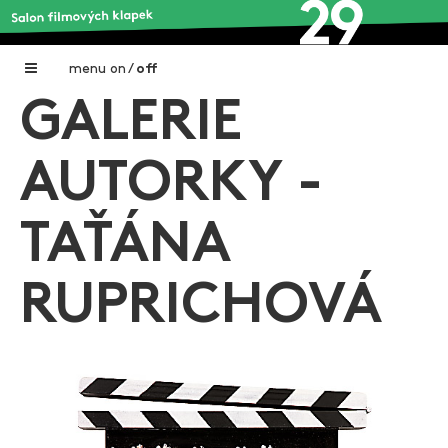
menu
on
/
off
GALERIE
Home
Nadační fond FILMTALENT ZLÍN
AUTORKY -
Galerie filmových klapek
TAŤÁNA
Autoři filmových klapek
O projektu
RUPRICHOVÁ
Aktuální výstavy
Aukce filmových klapek
Aktuality