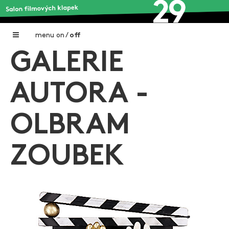
menu
on
/
off
GALERIE
Home
Nadační fond FILMTALENT ZLÍN
AUTORA -
Galerie filmových klapek
OLBRAM
Autoři filmových klapek
O projektu
ZOUBEK
Aktuální výstavy
Aukce filmových klapek
Aktuality