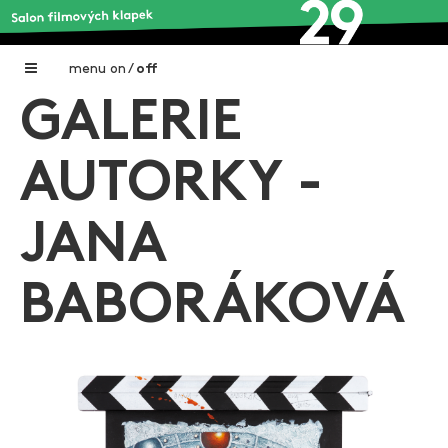
menu
on
/
off
GALERIE
Home
Nadační fond FILMTALENT ZLÍN
AUTORKY -
Galerie filmových klapek
JANA
Autoři filmových klapek
O projektu
BABORÁKOVÁ
Aktuální výstavy
Aukce filmových klapek
Aktuality