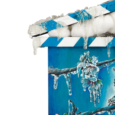
Aukce filmových klapek
Aktuality
Zlín Film Festival