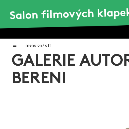
menu
on
/
off
GALERIE AUTOR
Home
Nadační fond FILMTALENT ZLÍN
BERENI
Galerie filmových klapek
Autoři filmových klapek
O projektu
Aktuální výstavy