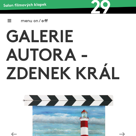
menu
on
/
off
GALERIE
Home
Nadační fond FILMTALENT ZLÍN
AUTORA -
Galerie filmových klapek
ZDENEK KRÁL
Autoři filmových klapek
O projektu
Aktuální výstavy
Aukce filmových klapek
Aktuality