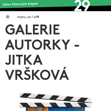
menu
on
/
off
GALERIE
Home
Nadační fond FILMTALENT ZLÍN
AUTORKY -
Galerie filmových klapek
JITKA
Autoři filmových klapek
O projektu
VRŠKOVÁ
Aktuální výstavy
Aukce filmových klapek
Aktuality