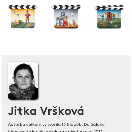
Jitka Vršková
Autorka celkem vytvořila 13 klapek. Do Salonu
filmových klapek začala přispívat v roce 2013.