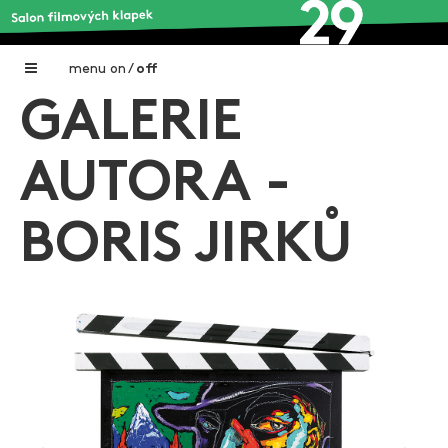
menu
on
/
off
GALERIE
Home
Nadační fond FILMTALENT ZLÍN
AUTORA -
Galerie filmových klapek
BORIS JIRKŮ
Autoři filmových klapek
O projektu
Aktuální výstavy
Aukce filmových klapek
Aktuality