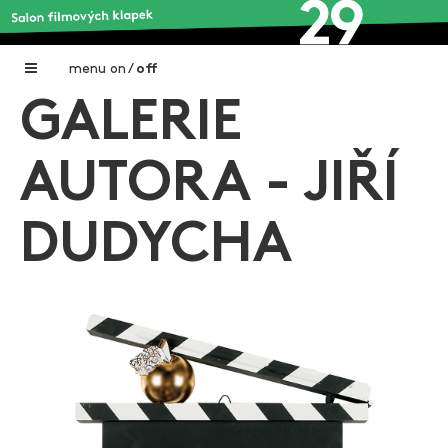
menu
on
/
off
GALERIE
Home
Nadační fond FILMTALENT ZLÍN
AUTORA - JIŘÍ
Galerie filmových klapek
DUDYCHA
Autoři filmových klapek
O projektu
Aktuální výstavy
Aukce filmových klapek
Aktuality