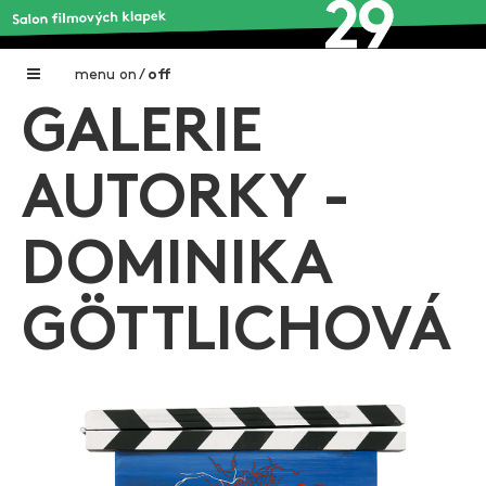
menu
on
/
off
GALERIE
Home
Nadační fond FILMTALENT ZLÍN
AUTORKY -
Galerie filmových klapek
DOMINIKA
Autoři filmových klapek
O projektu
GÖTTLICHOVÁ
Aktuální výstavy
Aukce filmových klapek
Aktuality