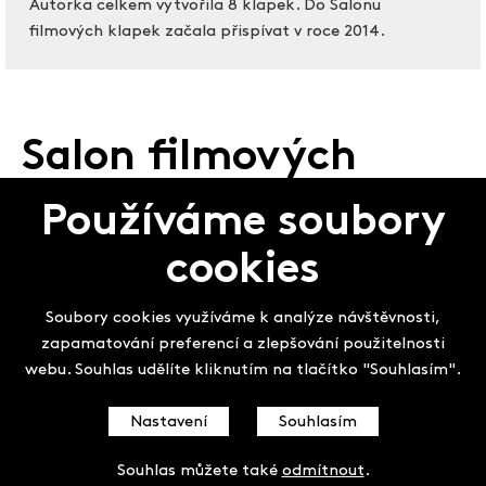
Autorka celkem vytvořila 8 klapek. Do Salonu
filmových klapek začala přispívat v roce 2014.
Salon filmových
klapek
Používáme soubory
cookies
Soubory cookies využíváme k analýze návštěvnosti,
zapamatování preferencí a zlepšování použitelnosti
webu. Souhlas udělíte kliknutím na tlačítko "Souhlasím".
Nastavení
Souhlasím
Souhlas můžete také
odmítnout
.