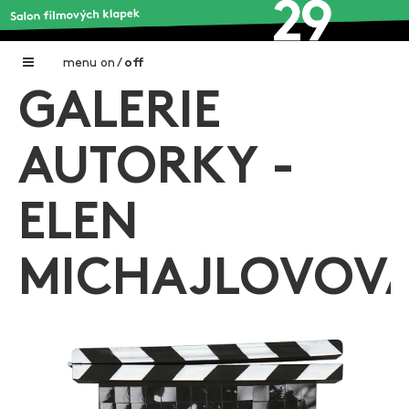
menu
on
/
off
GALERIE
Home
Nadační fond FILMTALENT ZLÍN
AUTORKY -
Galerie filmových klapek
ELEN
Autoři filmových klapek
O projektu
MICHAJLOVOV
Aktuální výstavy
Aukce filmových klapek
Aktuality