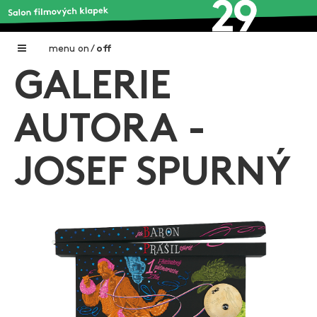
menu
on
/
off
GALERIE
Home
Nadační fond FILMTALENT ZLÍN
AUTORA -
Galerie filmových klapek
JOSEF SPURNÝ
Autoři filmových klapek
O projektu
Aktuální výstavy
Aukce filmových klapek
Aktuality