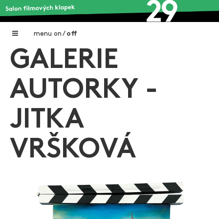
menu
on
/
off
GALERIE
Home
Nadační fond FILMTALENT ZLÍN
AUTORKY -
Galerie filmových klapek
JITKA
Autoři filmových klapek
O projektu
VRŠKOVÁ
Aktuální výstavy
Aukce filmových klapek
Aktuality