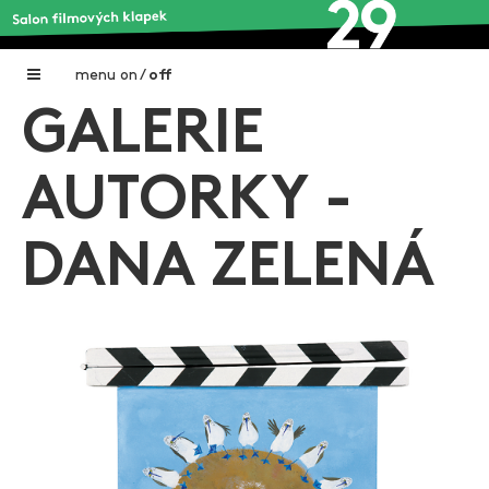
menu
on
/
off
GALERIE
Home
Nadační fond FILMTALENT ZLÍN
AUTORKY -
Galerie filmových klapek
DANA ZELENÁ
Autoři filmových klapek
O projektu
Aktuální výstavy
Aukce filmových klapek
Aktuality