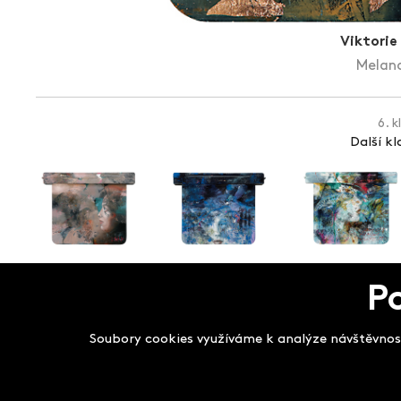
Viktorie
Melanc
6. k
Další k
P
Salon filmových kla
Soubory cookies využíváme k analýze návštěvnost