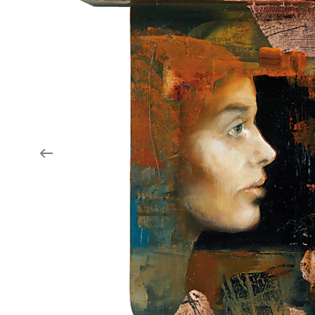
Aukce filmových klapek
Aktuality
Zlín Film Festival