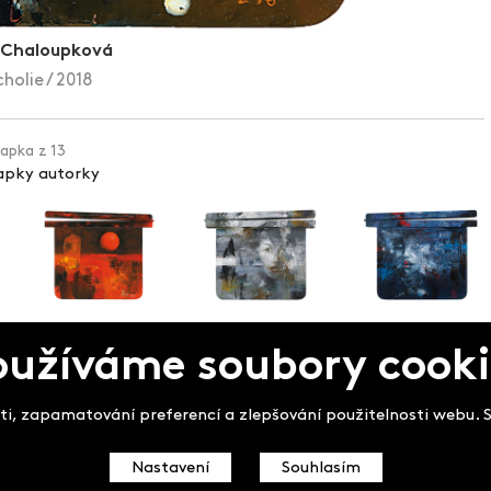
 Chaloupková
holie / 2018
lapka z 13
lapky autorky
oužíváme soubory cooki
pek
i, zapamatování preferencí a zlepšování použitelnosti webu. So
Nastavení
Souhlasím