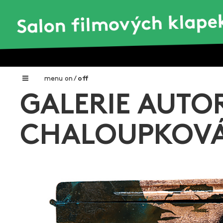
menu
on
/
off
GALERIE AUTOR
Home
Nadační fond FILMTALENT ZLÍN
CHALOUPKOV
Galerie filmových klapek
Autoři filmových klapek
O projektu
Aktuální výstavy