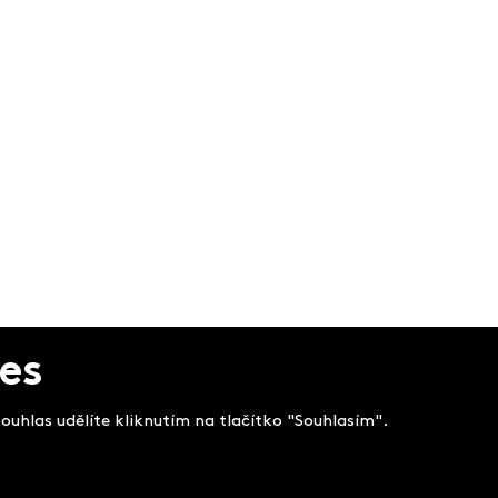
es
uhlas udělíte kliknutím na tlačítko "Souhlasím".