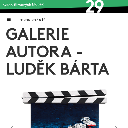
menu
on
/
off
GALERIE
Home
Nadační fond FILMTALENT ZLÍN
AUTORA -
Galerie filmových klapek
LUDĚK BÁRTA
Autoři filmových klapek
O projektu
Aktuální výstavy
Aukce filmových klapek
Aktuality