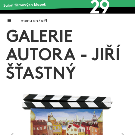
menu
on
/
off
GALERIE
Home
Nadační fond FILMTALENT ZLÍN
AUTORA - JIŘÍ
Galerie filmových klapek
ŠŤASTNÝ
Autoři filmových klapek
O projektu
Aktuální výstavy
Aukce filmových klapek
Aktuality