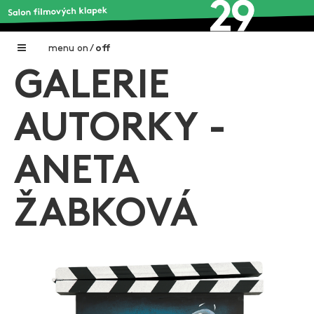
menu
on
/
off
GALERIE
Home
Nadační fond FILMTALENT ZLÍN
AUTORKY -
Galerie filmových klapek
ANETA
Autoři filmových klapek
O projektu
ŽABKOVÁ
Aktuální výstavy
Aukce filmových klapek
Aktuality