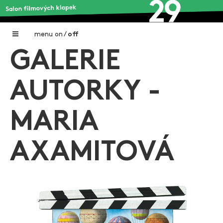
menu
on
/
off
GALERIE
Home
Nadační fond FILMTALENT ZLÍN
AUTORKY -
Galerie filmových klapek
MARIA
Autoři filmových klapek
O projektu
AXAMITOVÁ
Aktuální výstavy
Aukce filmových klapek
Aktuality