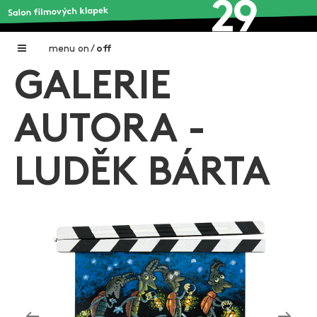
menu
on
/
off
GALERIE
Home
Nadační fond FILMTALENT ZLÍN
AUTORA -
Galerie filmových klapek
LUDĚK BÁRTA
Autoři filmových klapek
O projektu
Aktuální výstavy
Aukce filmových klapek
Aktuality