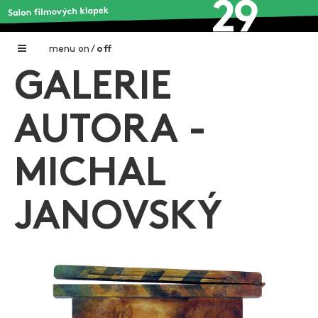
menu
on
/
off
GALERIE
Home
Nadační fond FILMTALENT ZLÍN
AUTORA -
Galerie filmových klapek
MICHAL
Autoři filmových klapek
O projektu
JANOVSKÝ
Aktuální výstavy
Aukce filmových klapek
Aktuality