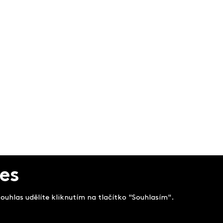
es
uhlas udělíte kliknutím na tlačítko "Souhlasím".