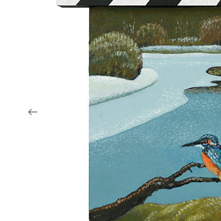
Aukce filmových klapek
Aktuality
Zlín Film Festival