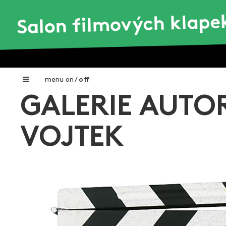
menu
on
/
off
GALERIE AUTO
Home
Nadační fond FILMTALENT ZLÍN
VOJTEK
Galerie filmových klapek
Autoři filmových klapek
O projektu
Aktuální výstavy