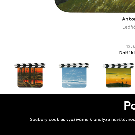
Anton
Ledňá
12. 
Další k
P
Salon filmových kla
Soubory cookies využíváme k analýze návštěvnost