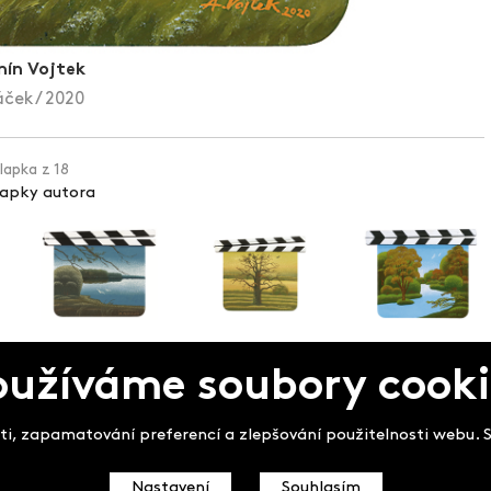
ín Vojtek
ček / 2020
klapka z 18
lapky autora
oužíváme soubory cooki
pek
i, zapamatování preferencí a zlepšování použitelnosti webu. So
Nastavení
Souhlasím