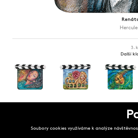
Renáta
Hercule 
3. 
Další k
Salon filmových kla
P
Soubory cookies využíváme k analýze návštěvnost