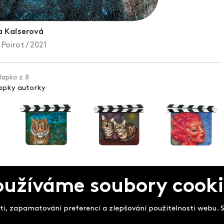
 Kaiserová
Poirot / 2021
klapka z 8
lapky autorky
pek
oužíváme soubory cooki
i, zapamatování preferencí a zlepšování použitelnosti webu. So