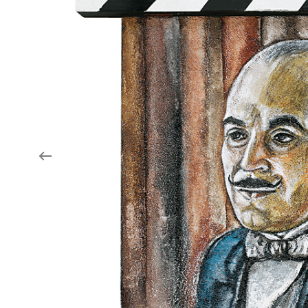
Aukce filmových klapek
Aktuality
Zlín Film Festival