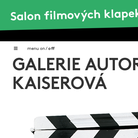
menu
on
/
off
GALERIE AUTO
Home
Nadační fond FILMTALENT ZLÍN
KAISEROVÁ
Galerie filmových klapek
Autoři filmových klapek
O projektu
Aktuální výstavy