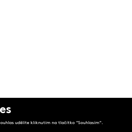
es
uhlas udělíte kliknutím na tlačítko "Souhlasím".