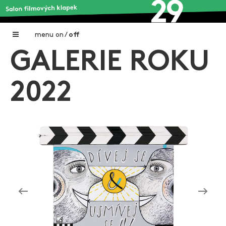
menu
on
/
off
GALERIE ROKU
Home
Nadační fond FILMTALENT ZLÍN
2022
Galerie filmových klapek
Autoři filmových klapek
O projektu
Aktuální výstavy
Aukce filmových klapek
Aktuality