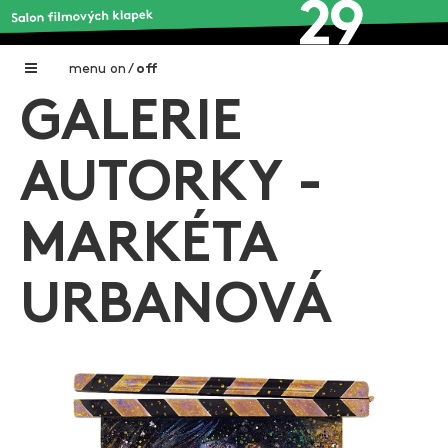
menu
on
/
off
GALERIE
Home
Nadační fond FILMTALENT ZLÍN
AUTORKY -
Galerie filmových klapek
MARKÉTA
Autoři filmových klapek
O projektu
URBANOVÁ
Aktuální výstavy
Aukce filmových klapek
Aktuality