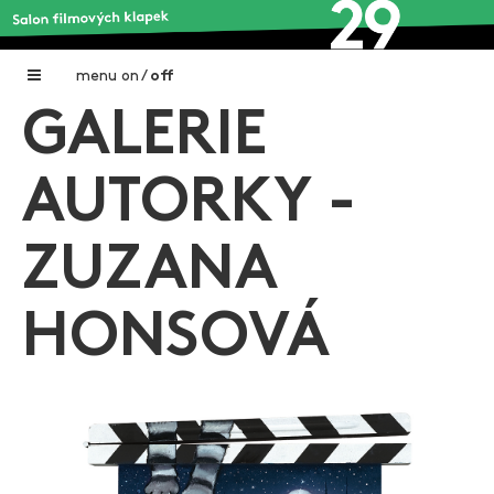
menu
on
/
off
GALERIE
Home
Nadační fond FILMTALENT ZLÍN
AUTORKY -
Galerie filmových klapek
ZUZANA
Autoři filmových klapek
O projektu
HONSOVÁ
Aktuální výstavy
Aukce filmových klapek
Aktuality