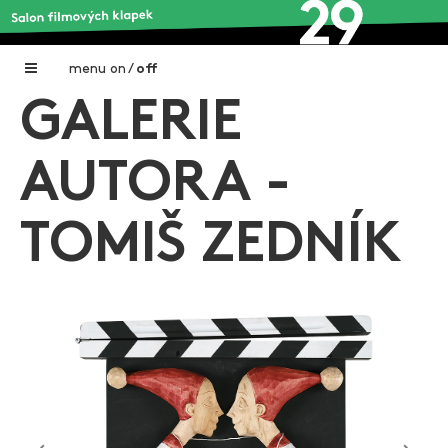
menu
on
/
off
GALERIE
Home
Nadační fond FILMTALENT ZLÍN
AUTORA -
Galerie filmových klapek
TOMIŠ ZEDNÍK
Autoři filmových klapek
O projektu
Aktuální výstavy
Aukce filmových klapek
Aktuality