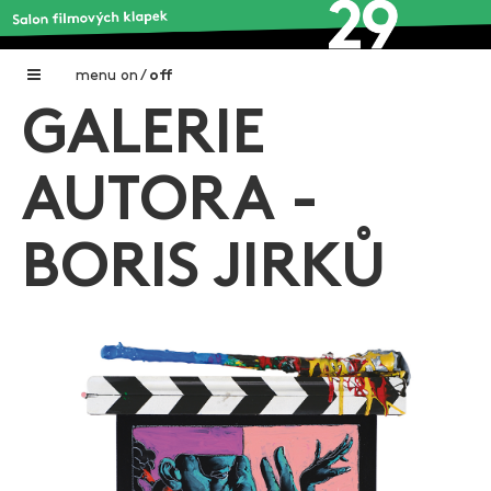
menu
on
/
off
GALERIE
Home
Nadační fond FILMTALENT ZLÍN
AUTORA -
Galerie filmových klapek
BORIS JIRKŮ
Autoři filmových klapek
O projektu
Aktuální výstavy
Aukce filmových klapek
Aktuality