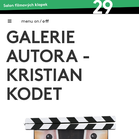
menu
on
/
off
GALERIE
Home
Nadační fond FILMTALENT ZLÍN
AUTORA -
Galerie filmových klapek
KRISTIAN
Autoři filmových klapek
O projektu
KODET
Aktuální výstavy
Aukce filmových klapek
Aktuality