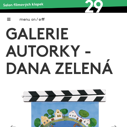
menu
on
/
off
GALERIE
Home
Nadační fond FILMTALENT ZLÍN
AUTORKY -
Galerie filmových klapek
DANA ZELENÁ
Autoři filmových klapek
O projektu
Aktuální výstavy
Aukce filmových klapek
Aktuality