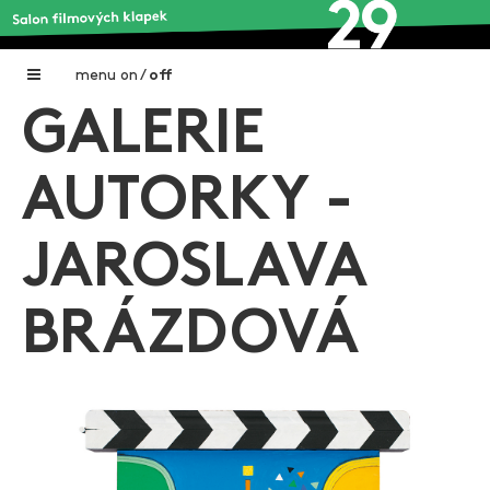
menu
on
/
off
GALERIE
Home
Nadační fond FILMTALENT ZLÍN
AUTORKY -
Galerie filmových klapek
JAROSLAVA
Autoři filmových klapek
O projektu
BRÁZDOVÁ
Aktuální výstavy
Aukce filmových klapek
Aktuality