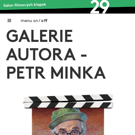
menu
on
/
off
GALERIE
Home
Nadační fond FILMTALENT ZLÍN
AUTORA -
Galerie filmových klapek
PETR MINKA
Autoři filmových klapek
O projektu
Aktuální výstavy
Aukce filmových klapek
Aktuality