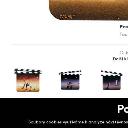
Pav
Tou
22. 
Další k
P
Salon filmových kla
Soubory cookies využíváme k analýze návštěvnost