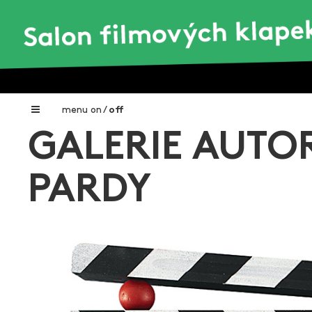
menu
on
/
off
GALERIE AUTOR
Home
Nadační fond FILMTALENT ZLÍN
PARDY
Galerie filmových klapek
Autoři filmových klapek
O projektu
Aktuální výstavy