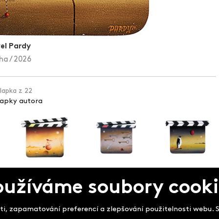
el Pardy
ha / 2026
klapka z 22
lapky autora
oužíváme soubory cooki
pek
i, zapamatování preferencí a zlepšování použitelnosti webu. So