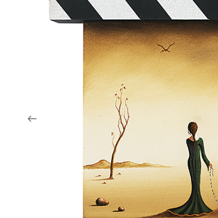
Aukce filmových klapek
Aktuality
Zlín Film Festival