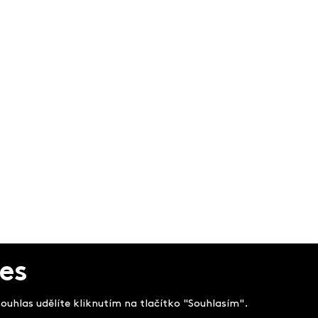
es
uhlas udělíte kliknutím na tlačítko "Souhlasím".