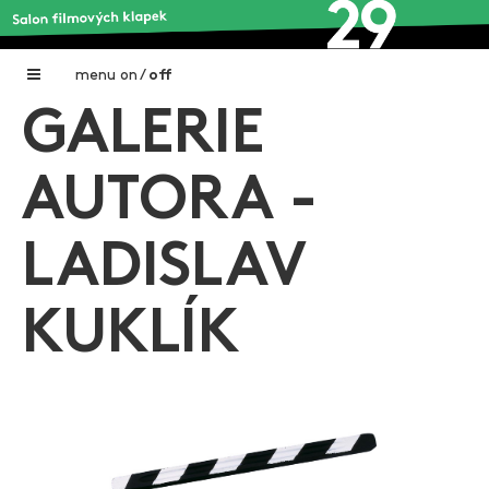
menu
on
/
off
GALERIE
Home
Nadační fond FILMTALENT ZLÍN
AUTORA -
Galerie filmových klapek
LADISLAV
Autoři filmových klapek
O projektu
KUKLÍK
Aktuální výstavy
Aukce filmových klapek
Aktuality