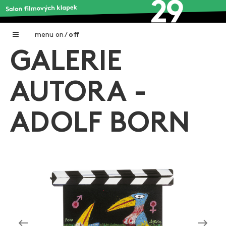
menu
on
/
off
GALERIE
Home
Nadační fond FILMTALENT ZLÍN
AUTORA -
Galerie filmových klapek
ADOLF BORN
Autoři filmových klapek
O projektu
Aktuální výstavy
Aukce filmových klapek
Aktuality