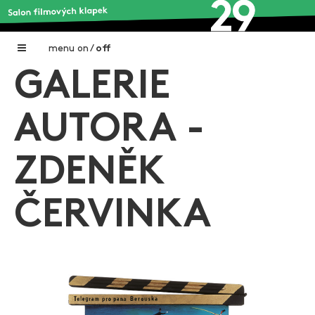
menu
on
/
off
GALERIE
Home
Nadační fond FILMTALENT ZLÍN
AUTORA -
Galerie filmových klapek
ZDENĚK
Autoři filmových klapek
O projektu
ČERVINKA
Aktuální výstavy
Aukce filmových klapek
Aktuality