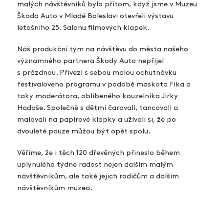
malých návštěvníků bylo přitom, když jsme v Muzeu
Škoda Auto v Mladé Boleslavi otevřeli výstavu
letošního 25. Salonu filmových klapek.
Náš produkční tým na návštěvu do města našeho
významného partnera Škody Auto nepřijel
s prázdnou. Přivezl s sebou malou ochutnávku
festivalového programu v podobě maskota Fíka a
taky moderátora, oblíbeného kouzelníka Jirky
Hadaše. Společně s dětmi čarovali, tancovali a
malovali na papírové klapky a užívali si, že po
dvouleté pauze můžou být opět spolu.
Věříme, že i těch 120 dřevěných přineslo během
uplynulého týdne radost nejen dalším malým
návštěvníkům, ale také jejich rodičům a dalším
návštěvníkům muzea.