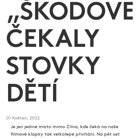
„ŠKODOVE
Zlín Film Festival
ČEKALY
STOVKY
DĚTÍ
01 Květen, 2022
Je jen jediné místo mimo Zlína, kde čeká na naše
filmové klapky tak velkolepé přivítání. Na pět set