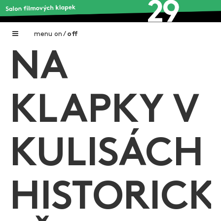
menu
on
/
off
NA
Home
Nadační fond FILMTALENT ZLÍN
KLAPKY V
Galerie filmových klapek
Autoři filmových klapek
KULISÁCH
O projektu
Aktuální výstavy
HISTORIC
Aukce filmových klapek
Aktuality