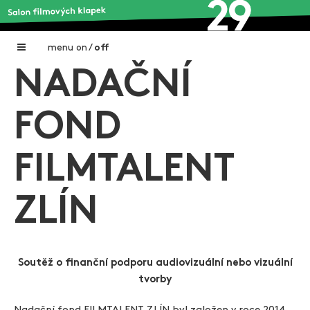
menu
on
/
off
NADAČNÍ
Home
Nadační fond FILMTALENT ZLÍN
FOND
Pravidla přihlášení projektu
FILMTALENT
Podpořené projekty
Přihlášení projektu
ZLÍN
Galerie filmových klapek
Autoři filmových klapek
Soutěž o finanční podporu audiovizuální nebo vizuální
tvorby
O projektu