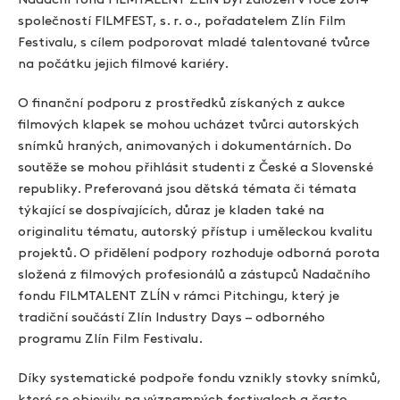
Nadační fond FILMTALENT ZLÍN byl založen v roce 2014
Aktuální výstavy
společností FILMFEST, s. r. o., pořadatelem Zlín Film
Festivalu, s cílem podporovat mladé talentované tvůrce
Aukce filmových klapek
na počátku jejich filmové kariéry.
Aktuality
O finanční podporu z prostředků získaných z aukce
filmových klapek se mohou ucházet tvůrci autorských
Zlín Film Festival
snímků hraných, animovaných i dokumentárních. Do
soutěže se mohou přihlásit studenti z České a Slovenské
republiky. Preferovaná jsou dětská témata či témata
týkající se dospívajících, důraz je kladen také na
originalitu tématu, autorský přístup i uměleckou kvalitu
projektů. O přidělení podpory rozhoduje odborná porota
složená z filmových profesionálů a zástupců Nadačního
fondu FILMTALENT ZLÍN v rámci Pitchingu, který je
tradiční součástí Zlín Industry Days – odborného
programu Zlín Film Festivalu.
Díky systematické podpoře fondu vznikly stovky snímků,