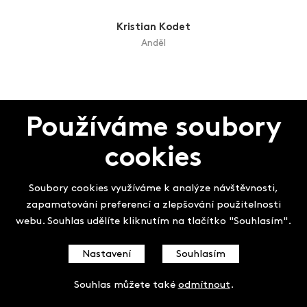
Ina Kitzbergerová
Křeslo pro režiséra
Milan Knížák
Používáme soubory
Bez názvu
cookies
Aleš Knotek
V mlhavém úsvitu obludy noci zbyly tu
Soubory cookies využíváme k analýze návštěvnosti,
zapamatování preferencí a zlepšování použitelnosti
webu. Souhlas udělíte kliknutím na tlačítko "Souhlasím".
Kristian Kodet
Anděl
Nastavení
Souhlasím
Souhlas můžete také
odmítnout
.
Vladimír Komárek