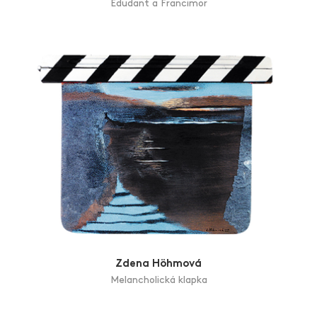
Edudant a Francimor
Zdena Höhmová
Melancholická klapka