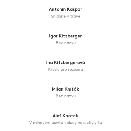
Petra Jelenová
Kočka Linda Hvězda nebe
František Jurek
Páni kluci
Jan Kanyza
Krajina - drahokam
Antonín Kašpar
Snídaně v trávě
Igor Kitzberger
Bez názvu