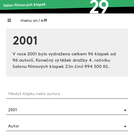
menu
on
/
off
Home
2001
Nadační fond FILMTALENT ZLÍN
V roce 2001 bylo vydraženo celkem 96 klapek od
Galerie filmových klapek
96 autorů. Konečný výtěžek dražby 4. ročníku
Salonu filmových klapek Zlín činil
994 500 Kč.
Autoři filmových klapek
O projektu
Aktuální výstavy
Aukce filmových klapek
Aktuality