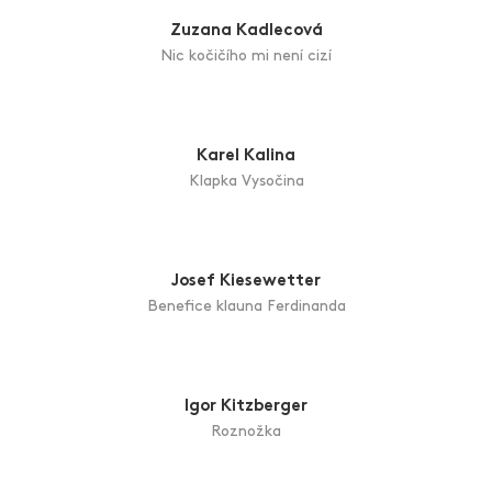
Boris Jirků
Anděl z Itálie - Toskánsko (kolébka)
František Jurek
Kocour melancholik
Zuzana Kadlecová
Nic kočičího mi není cizí
Karel Kalina
Klapka Vysočina
Josef Kiesewetter
Benefice klauna Ferdinanda