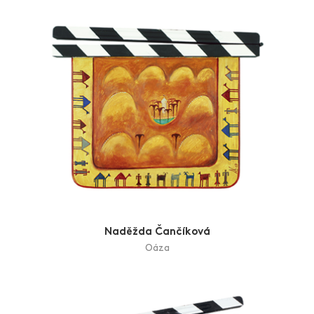
Naděžda Čančíková
Oáza