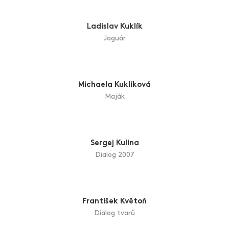
Pohádka...Jablko a zrzka
Zdenek Král
Červený maják
Ladislav Kuklík
Jaguár
Michaela Kuklíková
Maják
Sergej Kulina