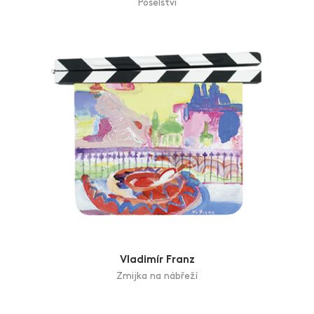
Daniela Foltýnová
Poselství