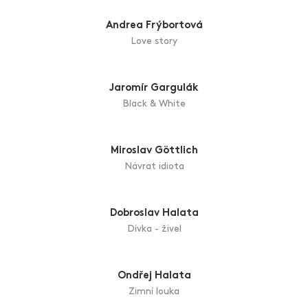
Vladimír Franz
Zmijka na nábřeží
Andrea Frýbortová
Love story
Jaromír Gargulák