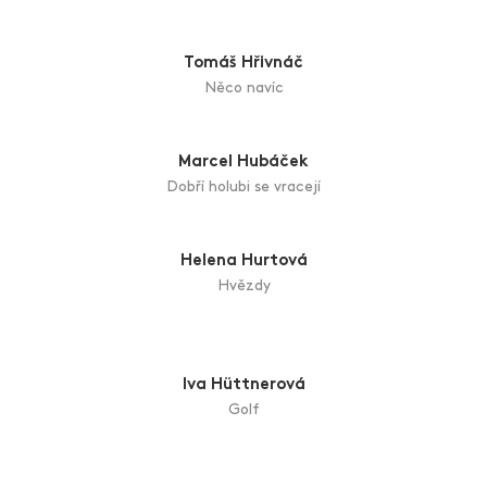
Benátčanka
Ladislav Hodný
Kniha
Zdena Höhmová
Kočka
Zuzana Honsová
Vyprodáno
Tomáš Hřivnáč
Něco navíc