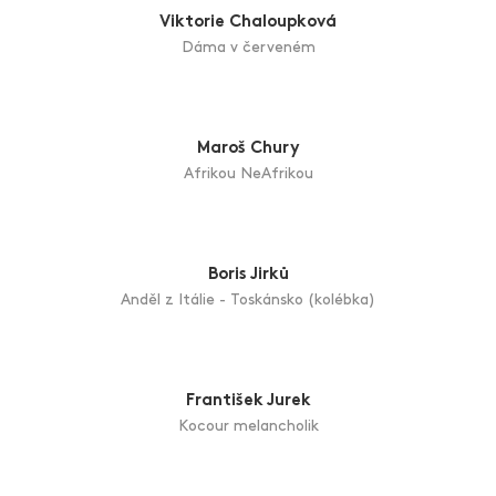
Marcel Hubáček
Dobří holubi se vracejí
Helena Hurtová
Hvězdy
Iva Hüttnerová
Golf
Viktorie Chaloupková
Dáma v červeném
Maroš Chury
Afrikou NeAfrikou