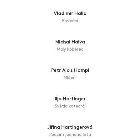
Black & White
Miroslav Göttlich
Návrat idiota
Dobroslav Halata
Dívka - živel
Ondřej Halata
Zimní louka
Vladimír Halla
Poslední
Michal Halva