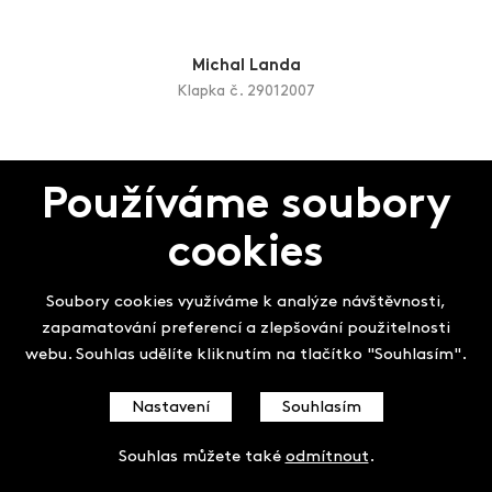
Dialog 2007
František Květoň
Dialog tvarů
Používáme soubory
cookies
Michal Landa
Klapka č. 29012007
Soubory cookies využíváme k analýze návštěvnosti,
zapamatování preferencí a zlepšování použitelnosti
webu. Souhlas udělíte kliknutím na tlačítko "Souhlasím".
Michaela Lesařová - Roubíčková
Objects trouvees
Nastavení
Souhlasím
Souhlas můžete také
odmítnout
.