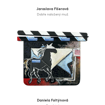
Bára Fišerová
8 a půl měsíce
Jaroslava Fišerová
Dobře naložený muž