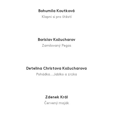
Torzo
Květoslava Koubová Wranová
Splynutí
Bohumila Koutková
Klapni si pro štěstí
Borislav Kožucharov
Zamilovaný Pegas
Detelina Christova Kožucharova