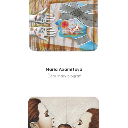
Maria Axamitová
Čáry Máry biograf