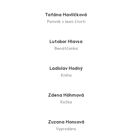
Malý koberec
Petr Alois Hampl
Mlčení
Ilja Hartinger
Světla katedrál
Jiřina Hartingerová
Podzim jednoho léta
Taťána Havlíčková
Pomník v lesní čtvrti
Lutobor Hlavsa