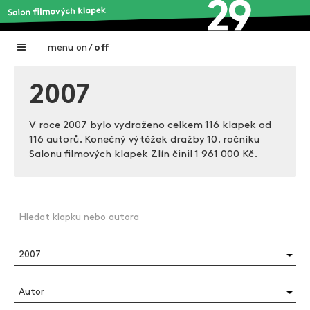
menu
on
/
off
Home
2007
Nadační fond FILMTALENT ZLÍN
V roce 2007 bylo vydraženo celkem 116 klapek od
Galerie filmových klapek
116 autorů. Konečný výtěžek dražby 10. ročníku
Salonu filmových klapek Zlín činil
1 961 000 Kč.
Autoři filmových klapek
O projektu
Aktuální výstavy
Aukce filmových klapek
Aktuality