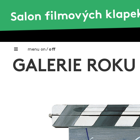
menu
on
/
off
GALERIE ROKU
Home
Nadační fond FILMTALENT ZLÍN
Galerie filmových klapek
Autoři filmových klapek
O projektu
Aktuální výstavy