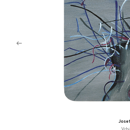
Aukce filmových klapek
Aktuality
Zlín Film Festival
Jose
Vrbi