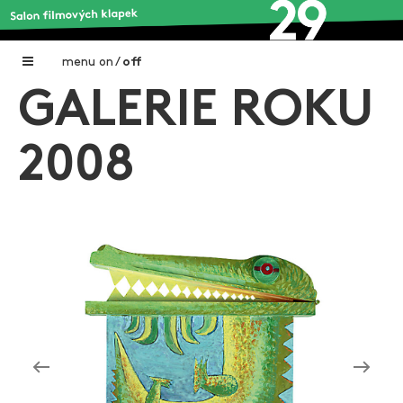
menu
on
/
off
GALERIE ROKU
Home
Nadační fond FILMTALENT ZLÍN
2008
Galerie filmových klapek
Autoři filmových klapek
O projektu
Aktuální výstavy
Aukce filmových klapek
Aktuality