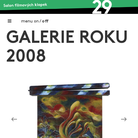
menu
on
/
off
GALERIE ROKU
Home
Nadační fond FILMTALENT ZLÍN
2008
Galerie filmových klapek
Autoři filmových klapek
O projektu
Aktuální výstavy
Aukce filmových klapek
Aktuality