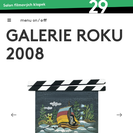
menu
on
/
off
GALERIE ROKU
Home
Nadační fond FILMTALENT ZLÍN
2008
Galerie filmových klapek
Autoři filmových klapek
O projektu
Aktuální výstavy
Aukce filmových klapek
Aktuality